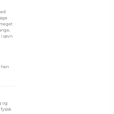
med 
tage 
 meget 
ange, 
i søvn. 
 hen 
 og 
ysisk 