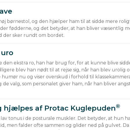
have
 høj børnestol, og den hjælper ham til at sidde mere roligt
der fødderne, og det betyder, at han bliver væsentlig m
d der sker rundt om bordet.
 uro
e den ekstra ro, han har brug for, for at kunne blive sid
gere blev han nødt til at rejse sig, når han blev urolig og
re humør nu og viser overskud i forhold til klassekammer
 de valg, som personalet giver ham, når han bliver angst
®
ng hjælpes af Protac Kuglepuden
n lav tonus i de posturale muskler. Det betyder, at hun ha
g tid, men falder ofte sammen og glider ned på gulvet. Da