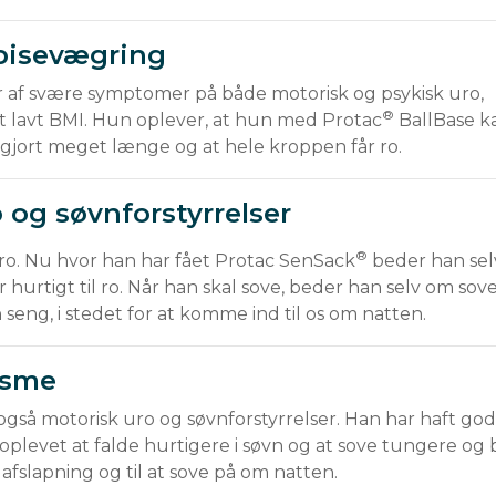
spisevægring
er af svære symptomer på både motorisk og psykisk uro, 
®
t lavt BMI. Hun oplever, at hun med Protac
 BallBase k
 gjort meget længe og at hele kroppen får ro.  
 og søvnforstyrrelser
®
e ro. Nu hvor han har fået Protac SenSack
beder han sel
r hurtigt til ro. Når han skal sove, beder han selv om sov
 seng, i stedet for at komme ind til os om natten.
tisme
 også motorisk uro og søvnforstyrrelser. Han har haft go
oplevet at falde hurtigere i søvn og at sove tungere og 
afslapning og til at sove på om natten.