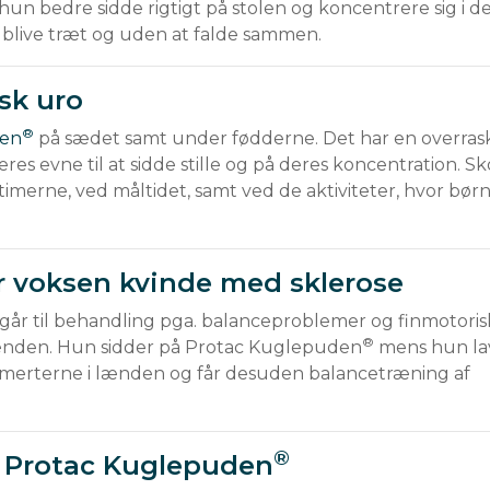
hun bedre sidde rigtigt på stolen og koncentrere sig i d
 blive træt og uden at falde sammen.
sk uro
®
den
 på sædet samt under fødderne. Det har en overras
eres evne til at sidde stille og på deres koncentration. Sk
stimerne, ved måltidet, samt ved de aktiviteter, hvor bør
 voksen kvinde med sklerose
 går til behandling pga. balanceproblemer og finmotoris
®
ænden. Hun sidder på Protac Kuglepuden
 mens hun la
smerterne i lænden og får desuden balancetræning af 
®
d Protac Kuglepuden