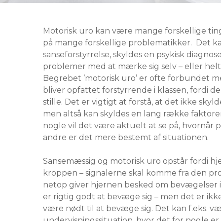
Motorisk uro kan være mange forskellige ti
på mange forskellige problematikker. Det kan
sanseforstyrrelse, skyldes en psykisk diagnos
problemer med at mærke sig selv – eller helt b
Begrebet ’motorisk uro’ er ofte forbundet m
bliver opfattet forstyrrende i klassen, fordi d
stille. Det er vigtigt at forstå, at det ikke skyl
men altså kan skyldes en lang række faktorer
nogle vil det være aktuelt at se på, hvornår 
andre er det mere bestemt af situationen.
Sansemæssig og motorisk uro opstår fordi hj
kroppen – signalerne skal komme fra den pro
netop giver hjernen besked om bevægelser i 
er rigtig godt at bevæge sig – men det er ikk
være nødt til at bevæge sig. Det kan f.eks. væ
undervisningssituation, hvor det for nogle er ri