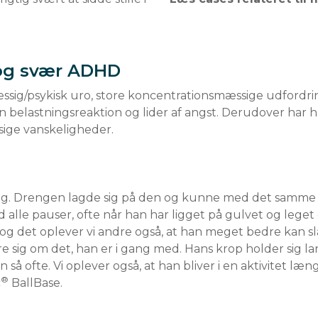
 og svær ADHD
sig/psykisk uro, store koncentrationsmæssige udfordrin
n belastningsreaktion og lider af angst. Derudover har h
 Drengen lagde sig på den og kunne med det samme si
d alle pauser, ofte når han har ligget på gulvet og leget
, og det oplever vi andre også, at han meget bedre kan s
e sig om det, han er i gang med. Hans krop holder sig la
on så ofte. Vi oplever også, at han bliver i en aktivitet læn
®
c