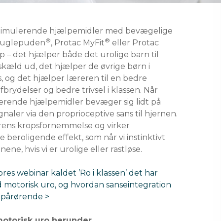
estimulerende hjælpemidler med bevægelige
®
®
 Kuglepuden
, Protac MyFit
eller Protac
 – det hjælper både det urolige barn til
kæld ud, det hjælper de øvrige børn i
, og det hjælper læreren til en bedre
rydelser og bedre trivsel i klassen. Når
erende hjælpemidler bevæger sig lidt på
naler via den proprioceptive sans til hjernen.
erens kropsfornemmelse og virker
beroligende effekt, som når vi instinktivt
ne, hvis vi er urolige eller rastløse.
res webinar kaldet ’Ro i klassen’ det har
 motorisk uro, og hvordan sanseintegration
 pårørende >
motorisk uro herunder.