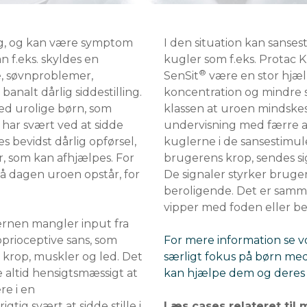
ng, og kan være symptom
I den situation kan sans
 f.eks. skyldes en
kugler som f.eks. Protac
®
e, søvnproblemer,
SenSit
være en stor hjælp
analt dårlig siddestilling.
koncentration og mindre s
ed urolige børn, som
klassen at uroen mindskes
e har svært ved at sidde
undervisning med færre afb
des bevidst dårlig opførsel,
kuglerne i de sansestimul
, som kan afhjælpes. For
brugerens krop, sendes sig
på dagen uroen opstår, for
De signaler styrker brug
beroligende. Det er samme 
vipper med foden eller bene
ernen mangler input fra
prioceptive sans, som
For mere information se vo
krop, muskler og led. Det
særligt fokus på børn med
e altid hensigtsmæssigt at
kan hjælpe dem og deres
re i en
gtig svært at sidde stille i
Læs cases relateret til 