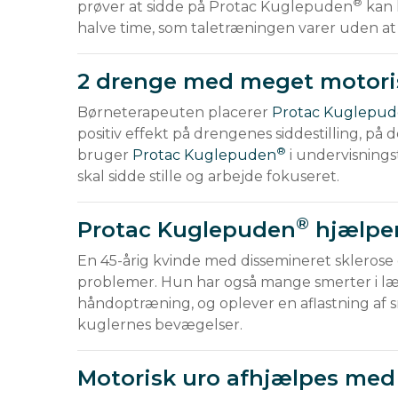
®
prøver at sidde på Protac Kuglepuden
 kan 
halve time, som taletræningen varer uden at
2 drenge med meget motori
Børneterapeuten placerer 
Protac Kuglepu
positiv effekt på drengenes siddestilling, på d
®
bruger 
Protac Kuglepuden
 i undervisning
skal sidde stille og arbejde fokuseret.
®
Protac Kuglepuden
hjælper
En 45-årig kvinde med dissemineret sklerose
problemer. Hun har også mange smerter i l
håndoptræning, og oplever en aflastning af 
kuglernes bevægelser.
Motorisk uro afhjælpes me