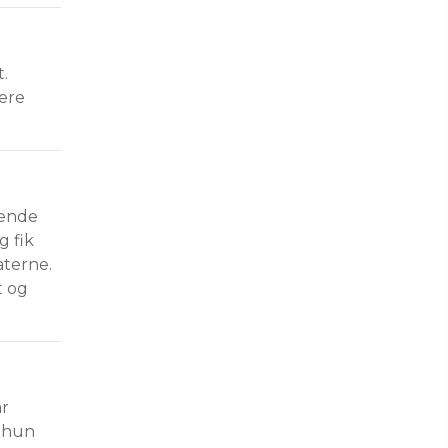
. 
ere 
dende 
 fik 
aterne. 
 og 
r 
 hun 