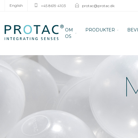
English
+45 8619 4103
protac@protac.dk
OM
PRODUKTER
BEV
OS
M