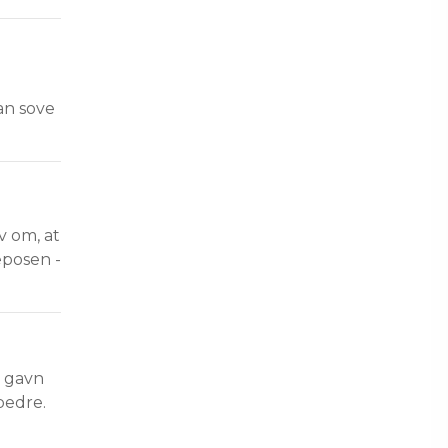
an sove 
v om, at
eposen -
d gavn 
bedre. 