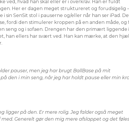
ke ved, hvad han skal eller er i overkrav. Han er fuldt 
en. Her er dagen meget struktureret og forudsigelig –
 sin SenSit stol i pauserne og/eller når han ser iPad. De
e, fordi den stimulerer kroppen på en anden måde, og f
n seng og i sofaen. Drengen har den primært liggende i 
et, han ellers har svært ved. Han kan mærke, at den hjæ
holder pauser, men jeg har brugt BallBase på mit 
 på den i min seng, når jeg har holdt pause eller min kro
eg ligger på den. Er mere rolig. Jeg falder også meget 
f med. Generelt gør den mig mere afslappet og det føles 