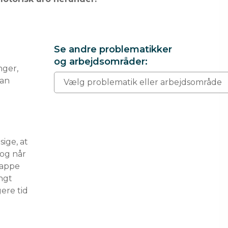
Se andre problematikker
og arbejdsområder:
ger, 
an 
Vælg problematik eller arbejdsområde
ge, at 
 og når 
lappe 
ngt 
gere tid 