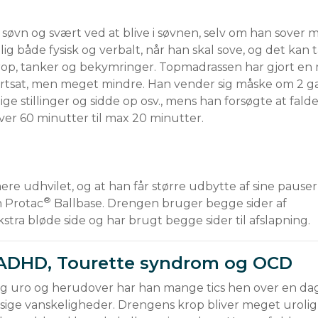
søvn og svært ved at blive i søvnen, selv om han sover 
g både fysisk og verbalt, når han skal sove, og det kan 
rop, tanker og bekymringer. Topmadrassen har gjort en
er fortsat, men meget mindre. Han vender sig måske om 2 g
ige stillinger og sidde op osv., mens han forsøgte at falde 
re udhvilet, og at han får større udbytte af sine pauser
®
n Protac
 Ballbase. Drengen bruger begge sider af 
 ADHD, Tourette syndrom og OCD
 uro og herudover har han mange tics hen over en dag
ige vanskeligheder. Drengens krop bliver meget urolig f