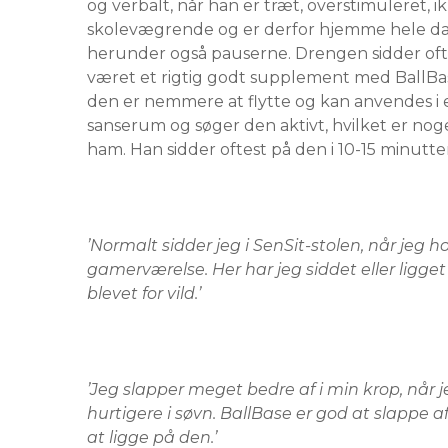
og verbalt, når han er træt, overstimuleret, ik
skolevægrende og er derfor hjemme hele dag
herunder også pauserne. Drengen sidder ofte i
været et rigtig godt supplement med BallBas
den er nemmere at flytte og kan anvendes i e
sanserum og søger den aktivt, hvilket er nog
’Normalt sidder jeg i SenSit-stolen, når jeg 
gamerværelse. Her har jeg siddet eller ligget
’Jeg slapper meget bedre af i min krop, når j
hurtigere i søvn. BallBase er god at slappe a