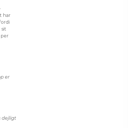
 
t har 
ordi 
sit 
lper 
p er 
dejligt 