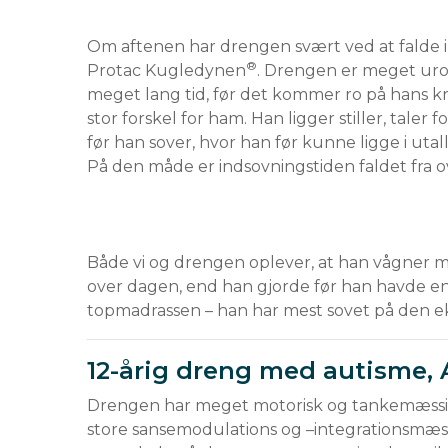
Om aftenen har drengen svært ved at falde i 
®
Protac Kugledynen
. Drengen er meget uroli
meget lang tid, før det kommer ro på hans k
stor forskel for ham. Han ligger stiller, tal
før han sover, hvor han før kunne ligge i utall
Både vi og drengen oplever, at han vågner me
over dagen, end han gjorde før han havde e
12-årig dreng med autisme,
Drengen har meget motorisk og tankemæssig
store sansemodulations og –integrationsmæss