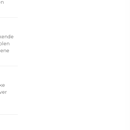
en 
kende 
olen 
nene 
ke 
ver 