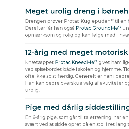
Meget urolig dreng i børne
®
Drengen prøver Protac Kuglepuden
 til en
®
Derefter får han også 
Protac GroundMe
 un
opmærksom og rolig og kan følge med i, hva
12-årig med meget motorisk
®
Knætæppet 
Protac KneedMe
 givet ham lig
ved spisebordet både i skolen og hjemme. Tidli
ofte ikke spist færdig. Generelt er han i bed
Han kan bedre overskue valg af aktiviteter og
urolig.
Pige med dårlig siddestilli
En 6-årig pige, som går til taletræning, har e
svært ved at sidde opret på en stol i ret lan