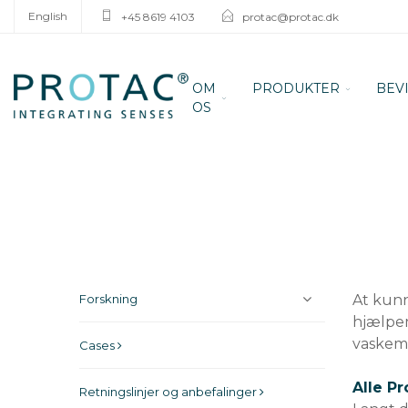
English
+45 8619 4103
protac@protac.dk
OM
PRODUKTER
BEV
OS
Forskning
At kunn
hjælpem
vaskema
Cases
Alle P
Retningslinjer og anbefalinger