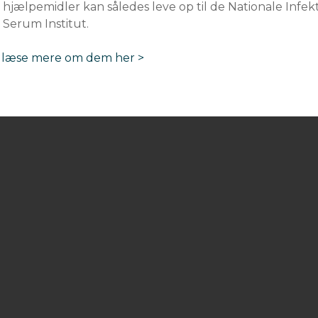
 hjælpemidler kan således leve op til de Nationale Infekt
 Serum Institut.
 læse mere om dem her >