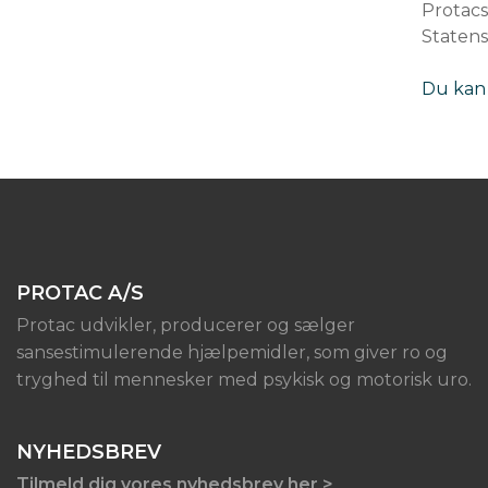
Protacs
Statens
Du kan
PROTAC A/S
Protac udvikler, producerer og sælger
sansestimulerende hjælpemidler, som giver ro og
tryghed til mennesker med psykisk og motorisk uro.
NYHEDSBREV
Tilmeld dig vores nyhedsbrev her >