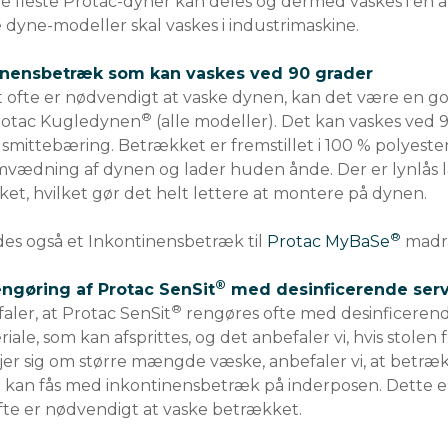
e fleste Protac-dyner kan deles og dermed vaskes i en a
 dyne-modeller skal vaskes i industrimaskine.
inensbetræk som kan vaskes ved 90 grader
t ofte er nødvendigt at vaske dynen, kan det være en g
®
Protac Kugledynen
(alle modeller). Det kan vaskes ved 9
for smittebæring. Betrækket er fremstillet i 100 % polye
ædning af dynen og lader huden ånde. Der er lynlås l
et, hvilket gør det helt lettere at montere på dynen.
®
des også et Inkontinensbetræk til
Protac MyBaSe
madra
®
ngøring af Protac SenSit
med desinficerende serv
®
faler, at Protac SenSit
rengøres ofte med desinficerende 
iale, som kan afsprittes, og det anbefaler vi, hvis stolen f.
jer sig om større mængde væske, anbefaler vi, at betræk
®
kan fås med inkontinensbetræk på inderposen. Dette er s
ofte er nødvendigt at vaske betrækket.