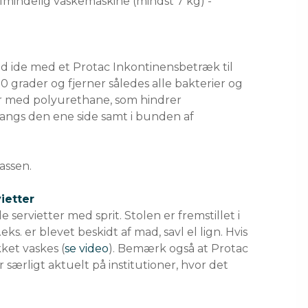
lmindelig vaskemaskine (mindst 7 kg) -
od ide med et Protac Inkontinensbetræk til
0 grader og fjerner således alle bakterier og
ster med polyurethane, som hindrer
angs den ene side samt i bunden af
ssen.
ietter
servietter med sprit. Stolen er fremstillet i
eks. er blevet beskidt af mad, savl el lign. Hvis
ket vaskes (
se video
). Bemærk også at Protac
ærligt aktuelt på institutioner, hvor det