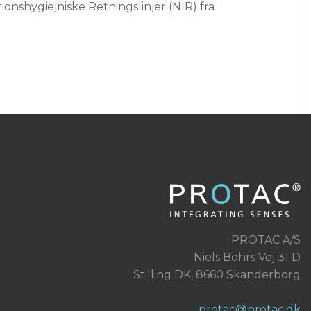
ionshygiejniske Retningslinjer (NIR) fra
PROTAC A/S
Niels Bohrs Vej 31 D
Stilling DK, 8660 Skanderborg
protac@protac.dk