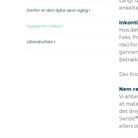
Langt d
enkelte
Derfor er den dybe søvn vigtig
Inkont
Hygiejnen i fokus
Hvis de
f.eks. 
Litteraturliste
risici 
gennemv
betrækk
Der fin
Nem re
Vi anbe
et mater
det dre
SenSit
ellers 