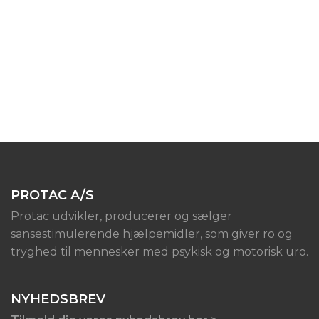
PROTAC A/S
Protac udvikler, producerer og sælger
sansestimulerende hjælpemidler, som giver ro og
tryghed til mennesker med psykisk og motorisk uro.
NYHEDSBREV