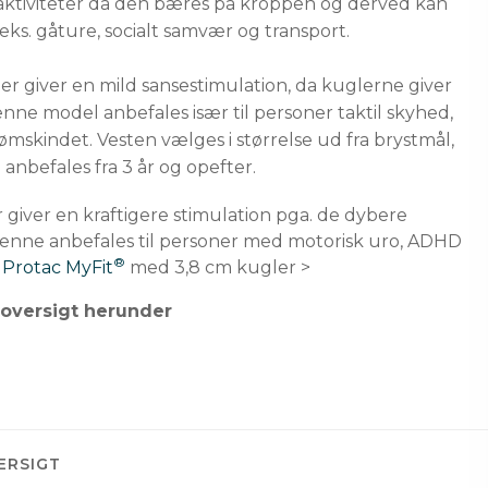
 aktiviteter da den bæres på kroppen og derved kan
ks. gåture, socialt samvær og transport.
er giver en mild sansestimulation, da kuglerne giver
e model anbefales især til personer taktil skyhed,
 ømskindet. Vesten vælges i størrelse ud fra brystmål,
nbefales fra 3 år og opefter.
giver en kraftigere stimulation pga. de dybere
Denne anbefales til personer med motorisk uro, ADHD
®
e
Protac MyFit
med 3,8 cm kugler >
soversigt herunder
ERSIGT