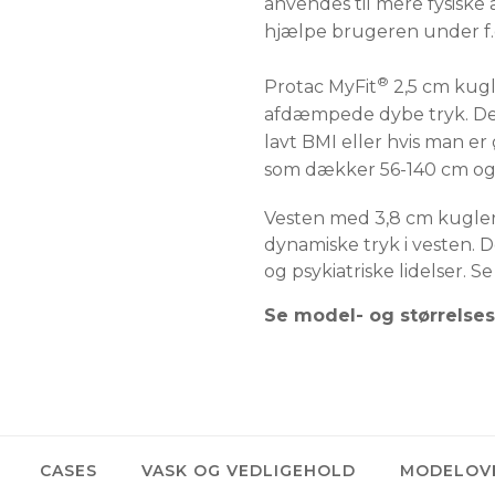
anvendes til mere fysiske
hjælpe brugeren under f.e
®
Protac MyFit
2,5 cm kugl
afdæmpede dybe tryk. Denn
lavt BMI eller hvis man er
som dækker 56-140 cm og a
Vesten med 3,8 cm kugler 
dynamiske tryk i vesten. 
og psykiatriske lidelser. S
Se model- og størrelse
CASES
VASK OG VEDLIGEHOLD
MODELOV