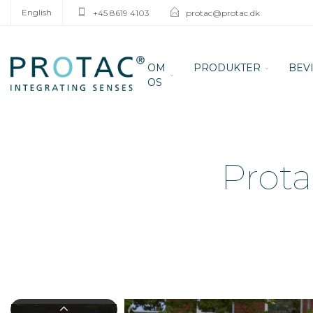
English
+45 8619 4103
protac@protac.dk
OM
PRODUKTER
BEV
OS
Prota