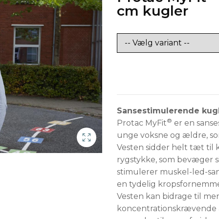
cm kugler
Sansestimulerende kugl
®
Protac MyFit
er en sanse
unge voksne og ældre, som
Vesten sidder helt tæt til
rygstykke, som bevæger si
stimulerer muskel-led-sa
en tydelig kropsfornemmel
Vesten kan bidrage til me
koncentrationskrævende ak