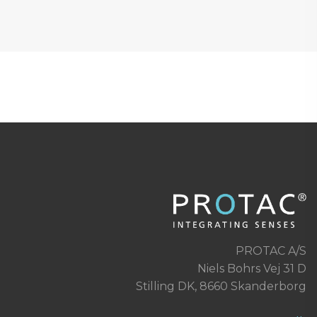
PROTAC A/S
Niels Bohrs Vej 31 D
Stilling DK, 8660 Skanderborg