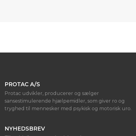
PROTAC A/S
Protac udvikler, producerer og sælger
sansestimulerende hjælpemidler, som giver ro og
tryghed til mennesker med psykisk og motorisk uro.
NYHEDSBREV