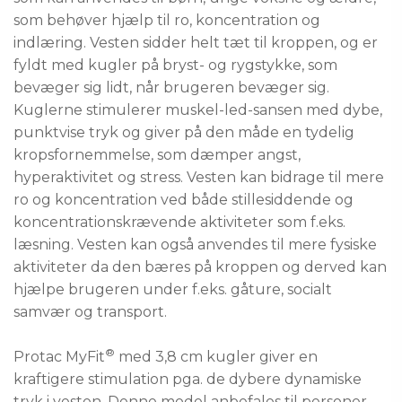
som behøver hjælp til ro, koncentration og
indlæring. Vesten sidder helt tæt til kroppen, og er
fyldt med kugler på bryst- og rygstykke, som
bevæger sig lidt, når brugeren bevæger sig.
Kuglerne stimulerer muskel-led-sansen med dybe,
punktvise tryk og giver på den måde en tydelig
kropsfornemmelse, som dæmper angst,
hyperaktivitet og stress. Vesten kan bidrage til mere
ro og koncentration ved både stillesiddende og
koncentrationskrævende aktiviteter som f.eks.
læsning. Vesten kan også anvendes til mere fysiske
aktiviteter da den bæres på kroppen og derved kan
hjælpe brugeren under f.eks. gåture, socialt
samvær og transport.
®
Protac MyFit
med 3,8 cm kugler giver en
kraftigere stimulation pga. de dybere dynamiske
tryk i vesten. Denne model anbefales til personer