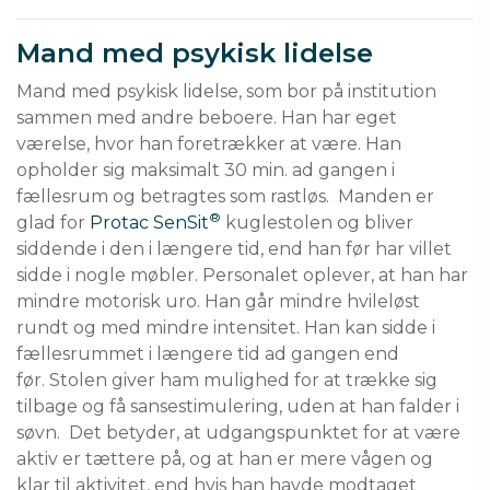
Mand med psykisk lidelse
Mand med psykisk lidelse, som bor på institution 
sammen med andre beboere. Han har eget 
værelse, hvor han foretrækker at være. Han 
opholder sig maksimalt 30 min. ad gangen i 
fællesrum og betragtes som rastløs.  Manden er 
®
glad for 
Protac SenSit
 kuglestolen og bliver 
siddende i den i længere tid, end han før har villet 
sidde i nogle møbler. Personalet oplever, at han har 
mindre motorisk uro. Han går mindre hvileløst 
rundt og med mindre intensitet. Han kan sidde i 
fællesrummet i længere tid ad gangen end 
før. Stolen giver ham mulighed for at trække sig 
tilbage og få sansestimulering, uden at han falder i 
søvn.  Det betyder, at udgangspunktet for at være 
aktiv er tættere på, og at han er mere vågen og 
klar til aktivitet, end hvis han havde modtaget 