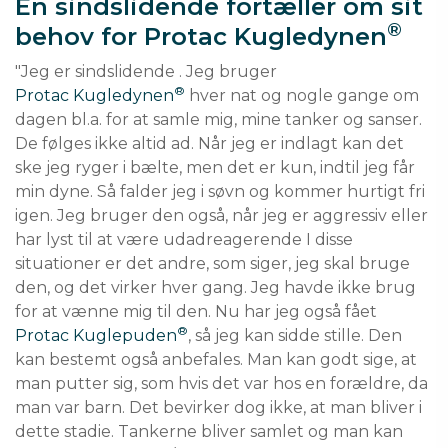
En sindslidende fortæller om sit
®
behov for Protac Kugledynen
"Jeg er sindslidende . Jeg bruger 
®
Protac Kugledynen
 hver nat og nogle gange om 
dagen bl.a. for at samle mig, mine tanker og sanser. 
De følges ikke altid ad. Når jeg er indlagt kan det 
ske jeg ryger i bælte, men det er kun, indtil jeg får 
min dyne. Så falder jeg i søvn og kommer hurtigt fri 
igen. Jeg bruger den også, når jeg er aggressiv eller 
har lyst til at være udadreagerende I disse 
situationer er det andre, som siger, jeg skal bruge 
den, og det virker hver gang. Jeg havde ikke brug 
for at vænne mig til den. Nu har jeg også fået 
®
Protac Kuglepuden
, så jeg kan sidde stille. Den 
kan bestemt også anbefales. Man kan godt sige, at 
man putter sig, som hvis det var hos en forældre, da 
man var barn. Det bevirker dog ikke, at man bliver i 
dette stadie. Tankerne bliver samlet og man kan 