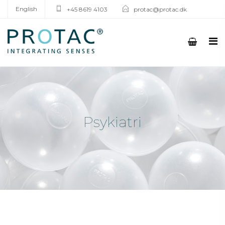
English
+45 8619 4103
protac@protac.dk
Psykiatri