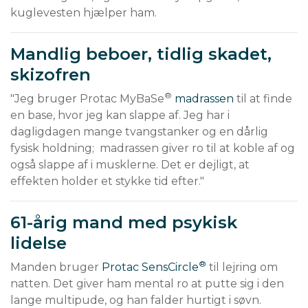
kuglevesten hjælper ham.
Mandlig beboer, tidlig skadet,
skizofren
®
"Jeg bruger Protac MyBaSe
madrassen
 til at finde 
en base, hvor jeg kan slappe af. Jeg har i 
dagligdagen mange tvangstanker og en dårlig 
fysisk holdning;  madrassen giver ro til at koble af og 
også slappe af i musklerne. Det er dejligt, at 
effekten holder et stykke tid efter."
61-årig mand med psykisk
lidelse
®
Manden bruger 
Protac SensCircle
 til lejring om 
natten. Det giver ham mental ro at putte sig i den 
lange multipude, og han falder hurtigt i søvn.