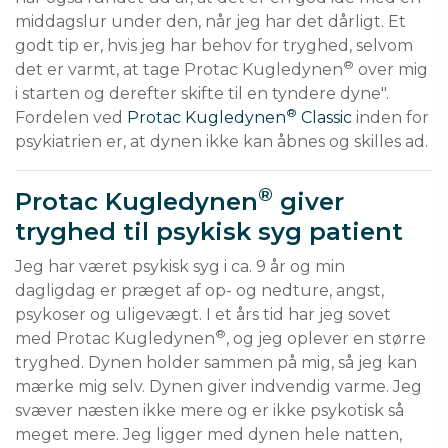
middagslur under den, når jeg har det dårligt. Et 
godt tip er, hvis jeg har behov for tryghed, selvom 
®
det er varmt, at tage Protac Kugledynen
 over mig 
i starten og derefter skifte til en tyndere dyne". 
®
Fordelen ved 
Protac Kugledynen
 Classic
 inden for 
psykiatrien er, at dynen ikke kan åbnes og skilles ad.
®
Protac Kugledynen
giver
tryghed til psykisk syg patient
Jeg har været psykisk syg i ca. 9 år og min 
dagligdag er præget af op- og nedture, angst, 
psykoser og uligevægt. I et års tid har jeg sovet 
®
med Protac Kugledynen
, og jeg oplever en større 
tryghed. Dynen holder sammen på mig, så jeg kan 
mærke mig selv. Dynen giver indvendig varme. Jeg 
svæver næsten ikke mere og er ikke psykotisk så 
meget mere. Jeg ligger med dynen hele natten, 