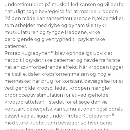
understimuleret på muskel-led-sansen og vil derfor
naturligt søge bevægelse for at mærke kroppen.
På den måde kan sansestimulerende hjælpemidler,
som arbejder med dybe og dynamiske tryk i
muskulaturen og tyngde i leddene, virke
beroligende og give tryghed til psykiatriske
patienter.
®
Protac Kugledynen
blev oprindeligt udviklet
netop til psykiatriske patienter og havde fra første
nat en søvnforbedrende effekt. Når kroppen ligger
helt stille, daler kropsfornemmelsen og nogle
mennesker har brug for konstant bevægelse for at
vedligeholde kropsbilledet. Kroppen mangler
proprioceptiv stimulation for at vedligeholde
kropsopfattelsen. I stedet for at søge den via
konstant bevægelse kan stimulationen også opnås
®
passivt ved at ligge under Protac Kugledynen
med store kugler, som bevæger sig hver gang
kroppen bevæges en lille smule og ved dybe