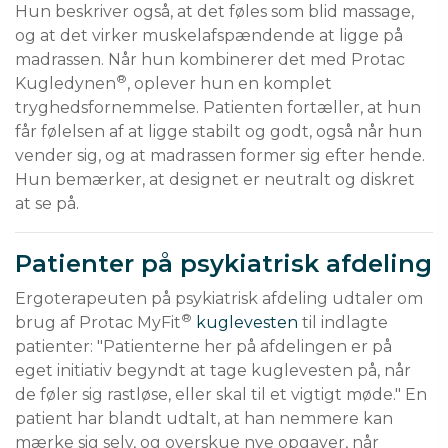
Hun beskriver også, at det føles som blid massage, 
og at det virker muskelafspændende at ligge på 
madrassen. Når hun kombinerer det med Protac 
®
Kugledynen
, oplever hun en komplet 
tryghedsfornemmelse. Patienten fortæller, at hun 
får følelsen af at ligge stabilt og godt, også når hun 
vender sig, og at madrassen former sig efter hende. 
Hun bemærker, at designet er neutralt og diskret 
at se på.
Patienter på psykiatrisk afdeling
Ergoterapeuten på psykiatrisk afdeling udtaler om 
®
brug af Protac MyFit
kuglevesten
 til indlagte 
patienter: "Patienterne her på afdelingen er på 
eget initiativ begyndt at tage kuglevesten på, når 
de føler sig rastløse, eller skal til et vigtigt møde." En 
patient har blandt udtalt, at han nemmere kan 
mærke sig selv, og overskue nye opgaver, når 