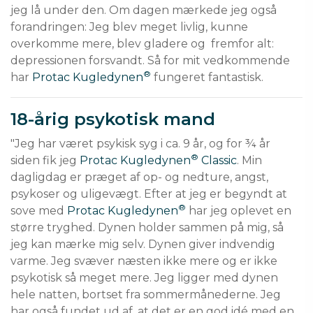
jeg lå under den. Om dagen mærkede jeg også 
forandringen: Jeg blev meget livlig, kunne 
overkomme mere, blev gladere og  fremfor alt: 
depressionen forsvandt. Så for mit vedkommende 
®
har 
Protac Kugledynen
 fungeret fantastisk.
18-årig psykotisk mand
"Jeg har været psykisk syg i ca. 9 år, og for ¾ år 
®
siden fik jeg 
Protac Kugledynen
 Classic
. Min 
dagligdag er præget af op- og nedture, angst, 
psykoser og uligevægt. Efter at jeg er begyndt at 
®
sove med 
Protac Kugledynen
 har jeg oplevet en 
større tryghed. Dynen holder sammen på mig, så 
jeg kan mærke mig selv. Dynen giver indvendig 
varme. Jeg svæver næsten ikke mere og er ikke 
psykotisk så meget mere. Jeg ligger med dynen 
hele natten, bortset fra sommermånederne. Jeg 
har også fundet ud af, at det er en god idé med en 