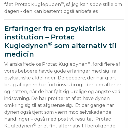
®
fået Protac Kuglepuden
, så jeg kan sidde stille om 
dagen - den kan bestemt også anbefales.
Erfaringer fra en psykiatrisk
institution – Protac
®
Kugledynen
som alternativ til
medicin
®
Vi anskaffede os Protac Kugledynen
, fordi flere af 
vores beboere havde gode erfaringer med sig fra 
psykiatriske afdelinger. De beboere, der har gjort 
brug af dynen har fortrinsvis brugt den om aftenen 
og natten, når de har følt sig urolige og angste ved 
indsovning. De har profiteret af at have dynen 
omkring sig til at afgrænse sig.  Et par gange har 
dynen også tjent som værn mod selvskadende 
handlinger – også med positivt resultat. Protac 
®
Kugledynen
 er et fint alternativ til beroligende 