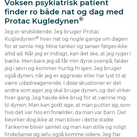
Voksen psykiatrisk patient
finder ro både nat og dag med
®
Protac Kugledynen
Jeg er sindslidende. Jeg bruger Protac 
®
Kugledynen
 hver nat og nogle gange om dagen 
for at samle mig. Mine tanker og sanser følges ikke 
altid ad. Når jeg er indlagt, kan det ske, at jeg ryger i 
bælte. Men bare jeg så får min dyne ovenpå, falder 
jeg i søvn og kommer hurtig fri igen. Jeg bruger 
også dynen, når jeg er aggressiv eller har lyst til at 
være udadreagerende. I disse situationer er det 
andre som siger jeg skal bruge dynen, og det virker 
hver gang. Jeg havde ikke brug for at vænne mig 
til dynen. Man kan godt sige, at man putter sig, som 
hvis det var hos en forælder, da man var barn. Det 
bevirker dog ikke at man bliver i dette stadie. 
Tankerne bliver samlet og man kan stille og roligt 
finde/sanse sig selv, også komme videre. Jeg har 