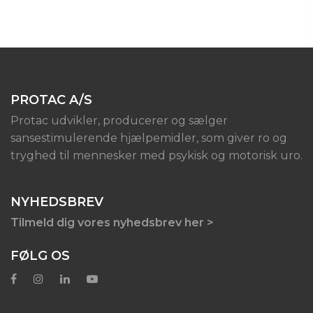
PROTAC A/S
Protac udvikler, producerer og sælger
sansestimulerende hjælpemidler, som giver ro og
tryghed til mennesker med psykisk og motorisk uro.
NYHEDSBREV
Tilmeld dig vores nyhedsbrev her >
FØLG OS