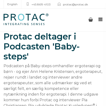
English
+45 8619 4103
protac@protac.dk
Protac deltager i
Podcasten 'Baby-
steps'
Podcasten på Baby-steps omhandler ergoterapi og
børn - og ejer Ann Helene Kristensen, ergoterapeut,
rejser rundt i landet og interviewer andre
ergoterapeuter, som alle udmærker sig ved et
særligt felt, en særlig kompetence eller
nytænkning inden for ergoterapi. I denne udgave
kommer hun forbi Protac og interviewer Pia
®
Christiansen. Pia udviklede Protac Kugledynen
i