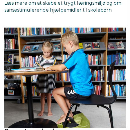
Læs mere om at skabe et trygt læringsmiljø og om
sansestimulerende hjælpemidler til skolebørn